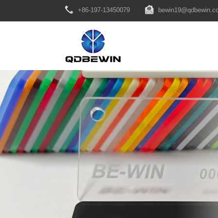
+86-197-13450079
bewin19@qdbewin.c