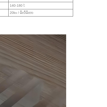
140-180 ℃
20kv / မီလီမီတာ