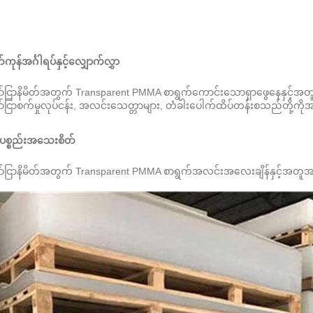
ကုန်အင်္ဂါရပ်နှင့်လျှောက်လွှာ
်ငြာနိမိတ်အတွက် Transparent PMMA စာရွက်
ကောင်းသောရှာဖွေနေနှင့်အတူ 
်ငြာစက်မှုလုပ်ငန်း, အလင်းသေတ္တာများ, တံခါးပေါက်ထိပ်တန်းစသည်တို့ကို
်ပစ္စည်းအသေးစိတ်
်ငြာနိမိတ်အတွက် Transparent PMMA စာရွက်
အလင်းအလေးချိန်နှင့်အတူအလွ