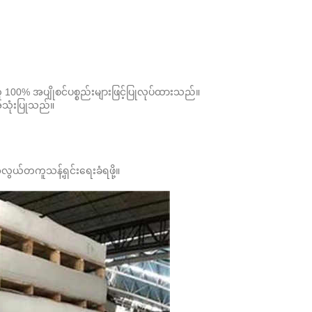
100% အပျိုစင်ပစ္စည်းများဖြင့်ပြုလုပ်ထားသည်။
အသုံးပြုသည်။
ယ်တကူသန့်ရှင်းရေးခံရဖို့။