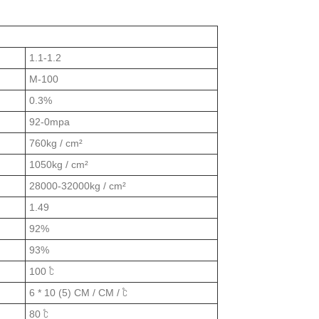
1.1-1.2
M-100
0.3%
92-0mpa
760kg / cm²
1050kg / cm²
28000-32000kg / cm²
1.49
92%
93%
100 ℃
6 * 10 (5) CM / CM / ℃
80 ℃