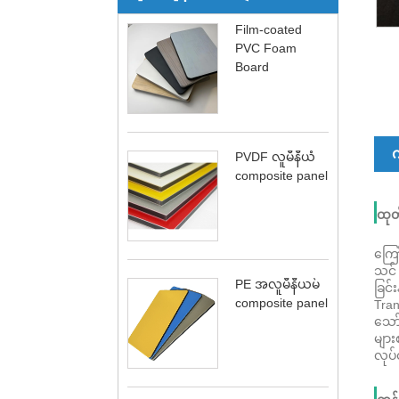
Film-coated
PVC Foam
Board
က
PVDF လူမီနီယံ
composite panel
ထုတ်
ကြော
သင်
PE အလူမီနီယမ်
ခြင်း
composite panel
Tran
သော်
မျာ
လုပ်