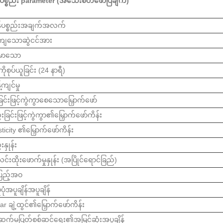
်ပစ္စည်း parameter (အသေးစိတ်ဖော်ပြချက်)
န်ပစ္စည်းအချက်အလက်
ကျသောဆွဲငင်အား
င်မာသော
ိုစုပ်ယူခြင်း (24 နာရီ)
်ကျင်မှု
ခြင်းဖြင့်ကွဲကွာစေသောမြှောက်ဖော်
းခြင်းဖြင့်ကွဲကွာ၏မြှောက်ဖော်ကိန်း
sticity ၏မြှောက်ဖော်ကိန်း
နှုန်း
်းထိုးဖောက်မှုနှုန်း (အပြိုင်ရောင်ခြည်)
ြည့်အဝ
ုံအပူချိန်အပူချိန်
ear ချဲ့ထွင်၏မြှောက်ဖော်ကိန်း
ဆက်မပြတ်စစ်ဆင်ရေး၏အမြင့်ဆုံးအပူချိန်