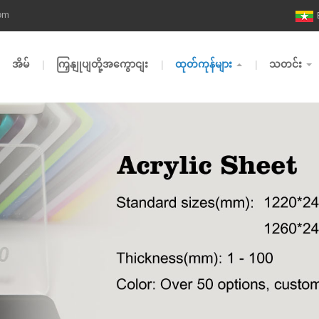
om
အိမ်
ကြှနျုပျတို့အကွောငျး
ထုတ်ကုန်များ
သတင်း