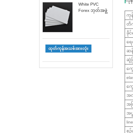
ကုန
White PVC
Forex ဘုတ်အဖွဲ့
ကု
တိ
ခို
ရေက
ထုတ်ကုန်အသစ်အားလုံး
ဆန့
ဆွဲ
ကွေ
ela
ကွေး
အလင
အပ
အပူပ
lin
စဉ်